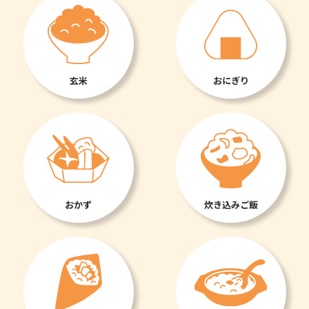
玄米
おにぎり
おかず
炊き込みご飯