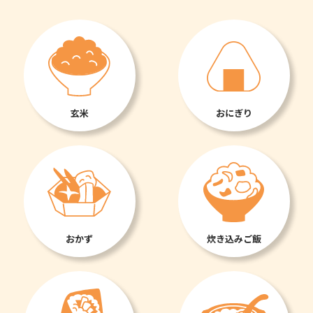
玄米
おにぎり
おかず
炊き込みご飯