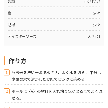
砂糖
小さじ1/2
塩
少々
胡椒
少々
オイスターソース
大さじ1
作り方
1
もち米を洗い一晩浸水させ、よく水を切る 。半分は
少量の水で溶かした食紅でピンクに染める。
2
ボールに〈A〉の材料を入れ粘り気が出るまでよく混
ぜる。