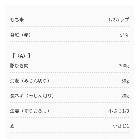
もち米
1/2カップ
食紅（赤）
少々
【〈A〉】
豚ひき肉
200g
海老（みじん切り）
50g
長ネギ（みじん切り）
20g
生姜（すりおろし）
小さじ1/3
酒
小さじ1