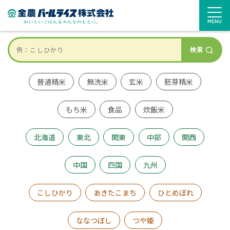
MENU
検索
普通精米
無洗米
玄米
胚芽精米
もち米
食品
炊飯米
北海道
東北
関東
中部
関西
中国
四国
九州
こしひかり
あきたこまち
ひとめぼれ
ななつぼし
つや姫