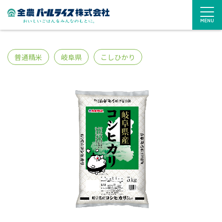
MENU
普通精米
岐阜県
こしひかり