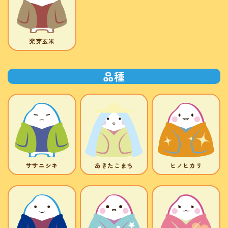
発芽玄米
品種
ササニシキ
あきたこまち
ヒノヒカリ