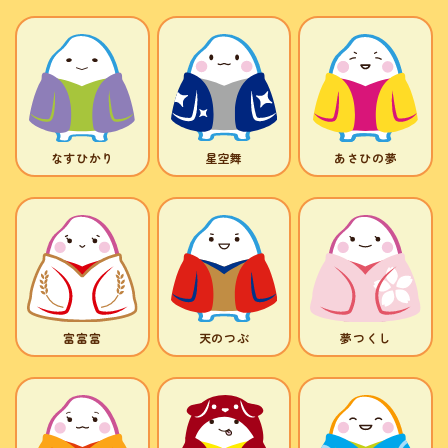
なすひかり
星空舞
あさひの夢
富富富
天のつぶ
夢つくし