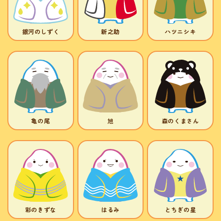
銀河のしずく
新之助
ハツニシキ
亀の尾
旭
森のくまさん
彩のきずな
はるみ
とちぎの星