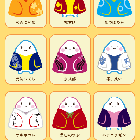
めんこいな
粒すけ
なつほのか
元気つくし
京式部
福、笑い
サキホコレ
里山のつぶ
ハナエチゼン