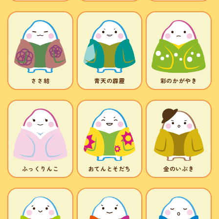
ささ結
青天の霹靂
彩のかがやき
ふっくりんこ
おてんとそだち
金のいぶき