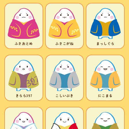
ふさおとめ
ふさこがね
まっしぐら
きらら397
こしいぶき
にこまる