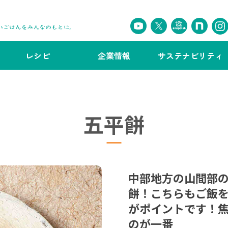
レシピ
企業情報
サステナビリティ
五平餅
中部地方の山間部
餅！こちらもご飯
がポイントです！
のが一番