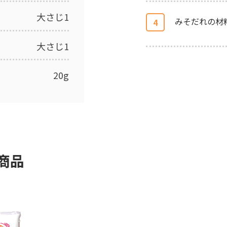
大さじ1
みそだれの材
4
大さじ1
20g
商品