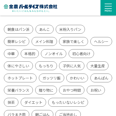
MENU
朝食はパン派
あんこ
米粉入りパン
簡単レシピ
メイン料理
家族で楽しく
ヘルシー
中華
本格的
ノンオイル
初心者向け
体にやさしい
もっちり
子供に人気
大量生産
ホットプレート
ガッツリ飯
かわいい
あんぱん
栄養バランス
贈り物に
おやつ時間
お祝い
抹茶
ダイエット
もったいないレシピ
バラまき用
朝ごはん
ご当地めし