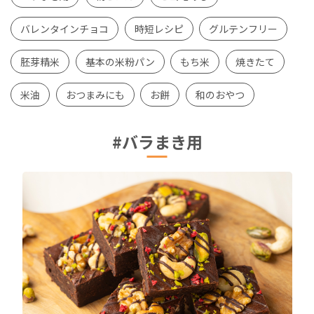
バレンタインチョコ
時短レシピ
グルテンフリー
胚芽精米
基本の米粉パン
もち米
焼きたて
米油
おつまみにも
お餅
和のおやつ
#バラまき用