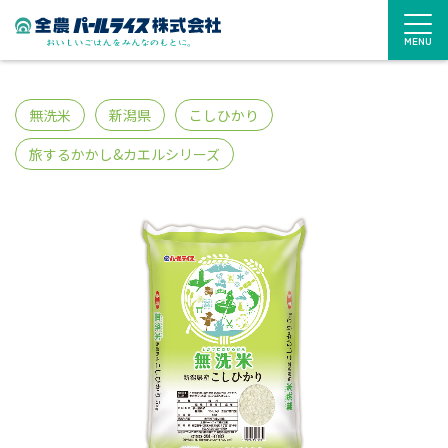
MENU
無洗米
新潟県
こしひかり
旅するかかし&カエルシリーズ