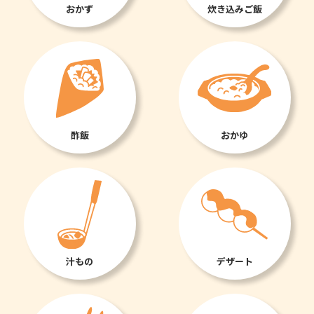
おかず
炊き込みご飯
酢飯
おかゆ
汁もの
デザート